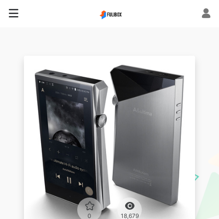
0
18,679